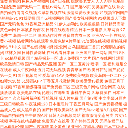
免费
蜜桃91色色
A片视频网
国产自在线
操欧美老女人
人人97综合精品
岛国免费
国产无码一二
蜜桃tv网站入口
国产第66页
另类国产在线
熟女
九九国产二区 免费看成人a级 www.com.cn大片免费的 三级在线看片 国产美
自拍偷拍
青青久视频
久草新视频在线
激情深爱欧美激情
91视频官网国产
狠狠操-91
91我要操
国产ts视频网站
国产美女视频网站
91视频成人下载
女精 樱桃视频国产丝袜一区 欧美黑人又粗又大又爽 超碰爱久 手机在线电影
国产无码色色
91香蕉亚洲精品
91伊人加勒比
欧美狠狠插
日韩精品高清
黄色av网
日本波多野吉衣
日韩在线观看精品
日本一级电影
久草网页
97
免费艹
岛国一区二区
岛国动作片在
波多野吉衣三级
亚洲AV一卡
在线免
网 国产亚洲制服 永久免费看A片无码播放器不卡 日韩大乳视频中文字幕 国产
费小视频
搞黄网站在线观看
免费色情A片网扯
91资源在线视频
蜜桃视频
网站
91中文
国产在线视频
福利爱爱网址
岛国搬运工首页
伦理朋友的妈
粉嫩网站 国产开嫩苞实拍在线 欧美在线成人午夜影视 成人a高清免费版 迅雷
妈
丝袜女同
日韩性爱网址
在线观看日本黄
亚洲国产第一网站
国产99不
卡
66精品视频
国产精品探花一区
成人免费国产大片
国产在线网址观看
欧美激情日韩
国产精品无码亚洲
国产一区二区黄片
喷潮一区
福利姬足交
电影下载电影天堂 麻豆传媒网站 91涩涩网 人人起碰人人 福利嫂导航 亚洲爱
在线看
成人午夜网址
五月花无码视频
青青草国产
欧美日韩乱
国产屁屁
第一页
91国产视频网
性爱草逼91AV
免费欧美视频
欧美岛国一区二区
少
爱永久网站 久久肏你 99热福利在线 视频污下载 国产日韩网站 伊人东京热蜜
妇喷水18禁
51漫画APP
丁香五月花激情网
欧美爱爱tv视频
免费五月丁
香视频
97香蕉超级碰碰
国产免费看二区
三级黄色片网站
综合网黄
在线
播放观看
欧美电影在线
伦理片在哪里看
蜜桃午夜网
久草资源在
日本三
桃 欧美成人精品一区二区三区 国产精品成人永久在线 亚洲精品久久片久久久
级大全
久久福利
福利所导航视频
成人片免费
国产第9页
中文字幕bt原声
三级日韩欧美
午夜视频123
日本推理片
丁香五月网站
国产免费看视频
极
久 老头老太性行交视频 97超级碰 日韩av免费网址 国产后入又长又硬 亚洲成
品成人色
成人黑料自拍
国产日韩欧美网站
国产无码av
老湿A片影院
国产
精品自拍偷拍
牛牛影院A片
日韩无码视频网站
都市激情变态另类
男女91
视频
字幕在线精品播放
免费国产在线看
国产婷婷五月天
无码传媒导航
熟女人色惰片 久久久草欧美 91精品国产福利 日韩精品卡1卡2三卡四卡乱码
日本电影伦理
国产午夜高清
美女黄色18
亚洲午夜精品视频
日本三级成人