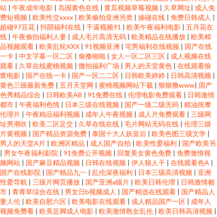
站
|
午夜成年电影
|
岛国黄色在线
|
黄瓜视频草莓视频
|
久草网址
|
成人免
费短视频
|
欧美性交xxxx
|
欧美偷拍亚洲另类
|
操碰在线
|
免费日韩成人
|
超碰97豆花
|
抖阴福利在线
|
干逼视频91
|
欧美午夜福利电影
|
五月花在
线
|
午夜偷拍福利人妻
|
成人毛片高清无码
|
欧美精品在线播放
|
欧美精
品视频观看
|
欧美乱轮XXX
|
91视频亚洲
|
宅男福利在线视频
|
国产在线
一卡
|
中文字幕一区二区
|
偷撸啪啪
|
女人一区二区三区
|
成人视频在线
观看
|
久草在线蜜桃视频
|
微拍福利广场
|
男人的天堂黄色
|
在线观看狼
窝电影
|
国产在线一卡
|
国产一区二二区
|
日韩欧美婷婷
|
日韩高清视频
|
黄色三级最新免费
|
五月天堂网
|
蜜桃视频网站下载
|
狠狠撸www
|
国产
色秀精品综合
|
日韩欧美AB
|
91免费在线
|
伦理电影免费观看
|
日韩激情
都市
|
午夜福利色情
|
日本三级在线视频
|
国产一级二级无码
|
精油按摩
伦理片
|
午夜精品福利视频
|
成年人午夜视频
|
成人片免费观看
|
三级网
址男潮吹
|
欧美二区足交
|
久草在线在线
|
毛片网站无码在线
|
伦理三级
片黄视频
|
国产精品资源免费
|
泰国十大人妖皇后
|
欧美色图三级文学
|
男人的天堂A片
|
欧洲区精品
|
成人国产自拍
|
欧美性爱福利
|
国产欧美另
|
男女午夜福利影院
|
91免费公开视频
|
回复美女黄色免费
|
免费激情视
频网站
|
国产麻豆精品视频
|
日韩在线视频
|
伊人狼人干
|
在线观看色A
|
国产在线影院
|
国产精品九一
|
乱伦深夜福利
|
日本三级高清视频
|
亚洲
性爱导航
|
三级片网页播放
|
国产亚洲a级片
|
欧美日韩伦理
|
日韩激情都
市
|
青青草综合在线
|
男女日b视频成人
|
国产精选在线观看
|
国产精品人
妻人伦
|
欧美自慰六区
|
欧美电影在线观看
|
成人精品国产一区
|
成年人
视频免费看
|
欧美足脚成人电影
|
欧美激情熟女乱伦
|
欧美日韩高清视频
|