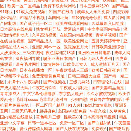
区
|
欧美一区二区精品
|
免费下载肏屄网站
|
日本三级网站20
|
国产精品
91麻豆
|
91成人免费视频
|
91国产在线看
|
成年女人永久免费
|
四虎影庫
必出精品
|
91精品小视频
|
岛国网址黄
|
年轻的妈妈伦理
|
成人影片网
|
国
产限制级
|
国产乱子伦一区二
|
欧美在线观看网站
|
久草最新入口链接
|
日本高清在线免费
|
熟女福利导航
|
爱逼综合网
|
中文字幕国内精品
|
深
夜激情福利动态
|
久草高清视频
|
在线国内精品视频
|
青草草视频
|
国产
在线自拍视频
|
国产精品成人一区
|
欧美性爱网址
|
五月天婷婷青青
|
亚
洲精品成人网久
|
亚洲乱码av一区
|
狠狠操五月天
|
日韩欧美亚洲综合
|
人妖操美女
|
三级在线网
|
夜色福利院18禁
|
亚洲欧洲日韩电影
|
成年人网
站在线
|
深夜福利导航
|
噢美亚洲日本国产
|
日韩无码人妻系列
|
四虎直
播观看
|
谁有毛片网址
|
激情婷婷
|
日欧美老女人
|
成人激情五月天
|
国产
日本精品
|
日本在线播放一区
|
午夜欧美成人三级
|
欧美日韩夜夜爽
|
国
产视频不卡在线
|
免费无毒黄色网址
|
日韩三四级大白逼
|
国产精一精二
区
|
未满十八午夜福利
|
国产h视频在
|
三级几网站
|
日韩理论片在线
|
国
产成人精品无吗
|
午夜宅男玖玖
|
午夜成人福利社
|
国产夫妻精品自拍
|
青青操成人
|
中文字幕伦理电影
|
东京热大轮奸
|
久久水蜜桃视频
|
欧美性
爱乱伦
|
毛茸茸xxxxx 毛茸茸乱论对白
|
少妇自慰
|
波多野吉衣的电影
|
手
机看片免费基地
|
一区二区国产精品
|
91人碰
|
加勒比激情乱伦
|
亚洲叉
叉网
|
三级无码毛片
|
超碰碰色
|
岛国av电影免费
|
午夜久操
|
久草黄色
|
国内精品在线播放
|
黄色毛片三级
|
性欧美60
|
日本高清有码视频
|
精品
亚洲中文字幕
|
日韩一道本社区
|
免费一区二区
|
国产白丝jk被
|
午夜羞羞
福利视频
|
爱豆传媒倩女幽魂
|
国产人妖在线视频
|
免费观A
|
国产吃瓜视