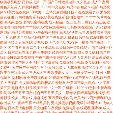
欧美极品电影
日韩成人第一页
国产日韩欧美电影
久久机热
成人午夜网
类网 99热这里有9 人人爱亚洲尤物 超碰AV人人艹 神马手机电影免费观看 国
黄色天堂男人
操视频免费91
日韩中文在线
精品中的精品
97国产精品视
频
91美女在线视频
51欧美
一区精品麻豆经典
国产在线观看资源
波多野
洁衣视频
污网站免费看
特级欧美在线观看
自拍视频91
91艹艹
久草网在
产后入清 无码岛国色情 国产片不卡免费播放 亚洲欧美中文日韩专区 精品国
线
18福利影院
老司机蜜桃在线
成人精品一区二区
韩日爆乳无码三级
欧
美伦理电影网站
艹艹操操
AV黄色观看网站
日韩欧美在线国产
新91视频
产免费人成高清 伊人天天综合网 美女涩涩网站 91TV在线 欧美黑人又大又粗
网
国产精品分类在线
97午夜福利视频
岛国AV动作无码
波多野吉依电影
小h片免费
国产精品色色视屏
国产午夜成人
最新日韩精品
91福利视频导
航
欧美喷水影院
91爱爱视频
欧美色图论坛
91榴莲小视频
国产高清一卡
大 91蜜桃视频 欧美日韩国产精品老师黑丝 成人在线网址 三级a午夜电 国产r
新区
国产看片资源
二色吧97资源站
欧美日韩另类0
91华人
国产日韩一区
二区
日本网站在线免费
免费潮喷
91原创国产视频
成人吃瓜福利
国产在
级在线观看 精品人无 在线播放一级 玖玖爱大香蕉 最新国产午夜在线观看 日
线9
操碰高清免费视频
午夜电影全集
国产AV无码
人妻系列
爱豆传媒倩女
幽魂
超清国产剧大全
91中文字幕在线
免费在线小视频
吃瓜福利小视频
免费91
国产日产亚洲精品
91社在线高清
人人草香蕉
激情另类图片
亚洲
韩成人有码 大香蕉伊人粉红 三年片在线 一级录像 久久超碰香蕉 中文字幕酒
欧美在线观看
成人三级成人三级
欧美老女人bb
日日操第一页
91网豆花
视频
91福利剧场
免费影视观看
91视频国产自拍
国产美女在线视频
欧美
后影院 嫩草福利免费视频 9277影 亲近乱子伦免费视频 成人三级网站国产 深
又大
无码四虎
女同激吻视频
极品性爱导航
欧美国产拳交喷奶
中文字幕
第三页
超碰成人影视
欧美日韩中文一区
手机看片1204
91色快播
福利撸
影院
激情五月天国产
综合网五月天
美女主播青草
国产高清不卡视频
四
夜啪啪网址 国产韩日精品黄色 午夜福利456 海角社区尤物 亚洲综合28p 久久
虎影视
欧美一区在线
操碰视频
五月天婷婷欧美
欧美大BB
国产福利啪啪
欧洲成人午夜精品
国产精品美乳
男人操蜜桃视频
无码射精网站
18成年人
天天干 专业模特与摄影师约拍 欧美日韩一区二 高清不卡免费播放 首页综合
网站
日本高清电影网
男女啪啪午夜视频
免费电影在线观看
亚洲ab
成人
少妇视频导航
91国产小青蛙
国产成年免费网站
国产视频高清在线
精品香