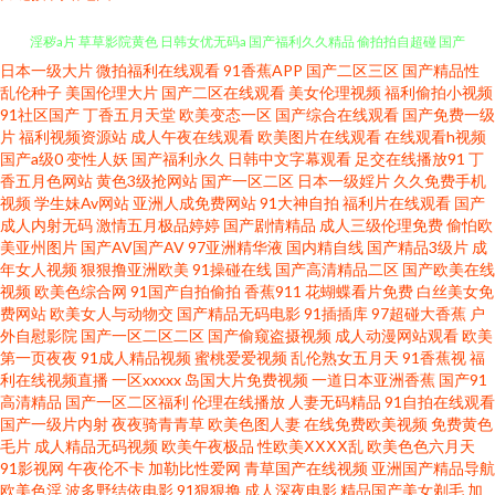
日本一级大片
微拍福利在线观看
91香蕉APP
国产二区三区
国产精品性
又爽又黄又无 国内精品视频区在 91视频一区蜜桃 秋霞伦理电影在线看 欧美
乱伦种子
美国伦理大片
国产二区在线观看
美女伦理视频
福利偷拍小视频
91社区国产
丁香五月天堂
欧美变态一区
国产综合在线观看
国产免费一级
淫秽a片 草草影院黄色 日韩女优无码a 国产福利久久精品 偷拍拍自超碰 国产
片
福利视频资源站
成人午夜在线观看
欧美图片在线观看
在线观看h视频
国产a级0
变性人妖
国产福利永久
日韩中文字幕观看
足交在线播放91
丁
香五月色网站
黄色3级抢网站
国产一区二区
日本一级婬片
久久免费手机
视频传媒色 亚洲精品网站首页 精品第十页 尤物视频在线播放一区 乱码一二
视频
学生妹Av网站
亚洲人成免费网站
91大神自拍
福利片在线观看
国产
成人内射无码
激情五月极品婷婷
国产剧情精品
成人三级伦理免费
偷怕欧
三入区口 91精品国产免费网站 欧美亚洲精品第一 扒开双腿疯狂进出爽 日本
美亚州图片
国产AV国产AV
97亚洲精华液
国内精自线
国产精品3级片
成
年女人视频
狠狠撸亚洲欧美
91操碰在线
国产高清精品二区
国产欧美在线
视频
欧美色综合网
91国产自拍偷拍
香蕉911
花蝴蝶看片免费
白丝美女免
高清一区在线观看 福利社官网92 思思青青人人草热视频 国产黑丝后入在线
费网站
欧美女人与动物交
国产精品无码电影
91插插库
97超碰大香蕉
户
外自慰影院
国产一区二区二区
国产偷窥盗摄视频
成人动漫网站观看
欧美
观看 西西44 国内揄拍国内精品视频 业余自由性别 狼人综合AV 综合欧美视频
第一页夜夜
91成人精品视频
蜜桃爱爱视频
乱伦熟女五月天
91香蕉视
福
利在线视频直播
一区xxxxx
岛国大片免费视频
一道日本亚洲香蕉
国产91
高清精品
国产一区二区福利
伦理在线播放
人妻无码精品
91自拍在线观看
欧美∨a在线 91资源超碰总站 飘雪花电影网在线观看 AV性爱区 日本中文字幕
国产一级片内射
夜夜骑青青草
欧美色图人妻
在线免费欧美视频
免费黄色
毛片
成人精品无码视频
欧美午夜极品
性欧美ⅩⅩⅩⅩ乱
欧美色色六月天
在线观看 成人看片福利亚洲福利亚洲美国福利亚洲福利亚洲福利亚洲福利 午
91影视网
午夜伦不卡
加勒比性爱网
青草国产在线视频
亚洲国产精品导航
欧美色淫
波多野结依电影
91狠狠撸
成人深夜电影
精品国产美女剃毛
加