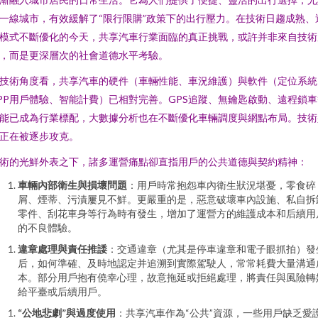
一線城市，有效緩解了“限行限購”政策下的出行壓力。在技術日趨成熟、
模式不斷優化的今天，共享汽車行業面臨的真正挑戰，或許并非來自技術
，而是更深層次的社會道德水平考驗。
技術角度看，共享汽車的硬件（車輛性能、車況維護）與軟件（定位系統
PP用戶體驗、智能計費）已相對完善。GPS追蹤、無鑰匙啟動、遠程鎖車
能已成為行業標配，大數據分析也在不斷優化車輛調度與網點布局。技術
正在被逐步攻克。
術的光鮮外表之下，諸多運營痛點卻直指用戶的公共道德與契約精神：
車輛內部衛生與損壞問題
：用戶時常抱怨車內衛生狀況堪憂，零食碎
屑、煙蒂、污漬屢見不鮮。更嚴重的是，惡意破壞車內設施、私自拆
零件、刮花車身等行為時有發生，增加了運營方的維護成本和后續用
的不良體驗。
違章處理與責任推諉
：交通違章（尤其是停車違章和電子眼抓拍）發
后，如何準確、及時地認定并追溯到實際駕駛人，常常耗費大量溝通
本。部分用戶抱有僥幸心理，故意拖延或拒絕處理，將責任與風險轉
給平臺或后續用戶。
“公地悲劇”與過度使用
：共享汽車作為“公共”資源，一些用戶缺乏愛