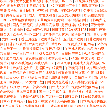
欧美不卡
|
男女交配香蕉视频
|
私人影院一区二区
|
91免费福利视频
|
国
产午夜鲁丝视频
|
宅男福利影院
|
中文字幕国产不卡
|
女同迅雷下载
|
欧
美激情导航
|
日本h视频
|
97韩剧网下载
|
淫秽乱伦视频
|
免费看片在线观
看
|
先锋影音女同
|
成人日本在线观看
|
三级男人的视频
|
欧美在线观看
一区
|
a片黄色做爱网站
|
久草免费富利网站
|
国产精品日韩
|
日韩免费伦
理电影
|
国内三级视频
|
波多野家庭教师
|
超级碰操在线播放
|
亚洲青青
草原
|
91插插插
|
精品国产伦理网
|
日韩喷潮
|
狼友视频123
|
日韩午夜蜜
桃久久
|
欧美伦理一区二区
|
日本伦理电影网站
|
欧美综合
|
国产青草免费
|
女同qvod
|
丁香五月综合
|
欧美精品高清
|
亚洲国产欧美
|
日韩欧美啪啪
操
|
日韩在线观看
|
欧美免费大片
|
精品区二
|
免费播放片的网站
|
深夜福
利在线不卡
|
小香蕉操操网
|
午夜极品福利
|
午夜成人网站
|
精品自拍视
频在线
|
一起操探花福利
|
成人免费看片
|
在线国产美女
|
91免费国产在
线
|
国产成人片
|
窝窝影院福利
|
跪求黄色网址
|
91国产中文字幕
|
国产
免费a
|
碰91在线视频
|
在线欧美一区
|
综合久草
|
国外成人免费视频
|
亚
洲艹片
|
欧美理论大片
|
超碰国产在线观看
|
午夜晚间福利
|
a片网址在线
观看
|
国产精品色
|
最新国产在线观看
|
超碰香蕉亚洲香蕉
|
午夜福利影
视
|
欧美xxxx
|
国产精品日韩在线
|
四虎影库8848
|
自拍偷不卡
|
国产精品
国内
|
欧美成人
|
91尤物18禁
|
日韩大片在线看
|
无码手机没费观看
|
91
精品在线播放
|
欧美日韩爽不爽
|
日韩成人大片
|
免费激情视频网站
|
国
产aⅴ激情
|
日本三级香港
|
国产中文字幕在线
|
国产丝袜在线观
|
欧美午
夜免费电影
|
淫秽乱伦视频
|
国产无码一二
|
超碰日逼
|
91在线免费观看
|
日本不卡高清免v
|
精品国产中文字幕
|
无码免费国产
|
日本高清免费播放
|
国产电影导航
|
另类欧美日韩
|
日本在线直播
|
乱伧视频
|
天美传媒在线