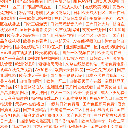
频国产
|
国产高清在线看
|
亚洲色图导航
|
绯色AV密
|
日韩XXXXX网
|
国
产91一区二
|
日韩国产精品区一
|
二级成人影片
|
在线欧美视频
|
黄色av
免费网址
|
极品福利导航
|
人妖另类系列
|
日韩欧美成人社区
|
国产在线
资源观看
|
午夜欧美日韩视频
|
福利导航在线观看
|
午夜第一福利
|
91社
区在线播放
|
日韩三级免费
|
日韩无码影音先锋
|
国产日韩大片
|
超碰在
线观看97
|
国语日本电影免费
|
久草视频福利
|
夜夜爱资源网
|
91卫星地
图
|
欧美成人精品第一
|
国产亚洲精品自拍
|
一区二区无码国产
|
国产精
品久操视频
|
欧美爽爽看片
|
bt电影天堂
|
97在线视频入口
|
美女白丝自
慰网站
|
国模在线吃瓜
|
91影院入口
|
亚洲欧洲国产一区
|
在线视频网站
|
日韩亚洲在线播放
|
欧美屁屁影院
|
国产一区视频在线
|
欧美高清在线
|
国产午夜高清
|
免费激情视频网站
|
人妖操逼网址
|
日韩欧无码
|
激情影
院管理
|
欧洲伦理片
|
狠狠噜天天噜
|
久草在线新福利站
|
高清免费电影
|
成年在线免费视频
|
AV加勒比
|
欧美天天性影院
|
一级色免费观看
|
国产
亚洲视频
|
欧美成人手机版
|
国产第一屁屁影院
|
日本不卡在线视频
|
欧
美人在线
|
自拍偷拍网址
|
欧美一区二
|
自拍视频国产在线
|
麻豆精品国
产传媒
|
91香蕉网站在线
|
亚洲乱色
|
黄片网址在线看
|
国产美女自拍
|
国
产高清电影网址
|
成人淫网
|
成人一二区
|
欧美性爱资源
|
成人亚洲免费
|
日日夜夜操影院
|
操孕妇在线二区
|
麻豆蜜桃视频
|
免费A片入口
|
三级网
站观看
|
天美mv在线播放
|
一级片日韩免费看
|
国产色视频网免费
|
香焦
网插逼视频
|
国产亚洲精品
|
欧美精产一区二区
|
日本在线看免费
|
国产
美女91视频
|
福利老湿69
|
操碰久久
|
国产视频导航
|
白丝自慰在线观看
|
日本成年
|
自慰情欲依然高涨
|
国产剧情精品
|
欧美影院中文
|
熟女二区
不卡
|
日本三a级
|
日韩在线高清在线
|
激情福利社
|
国产剧情中文字幕
|