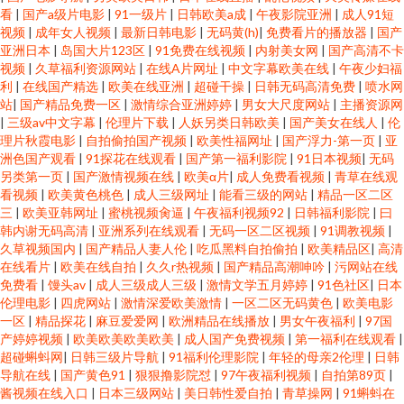
看
|
国产a级片电影
|
91一级片
|
日韩欧美a成
|
午夜影院亚洲
|
成人91短
视频
|
成年女人视频
|
最新日韩电影
|
无码黄(h)
|
免费看片的播放器
|
国产
亚洲日本
|
岛国大片123区
|
91免费在线视频
|
内射美女网
|
国产高清不卡
视频
|
久草福利资源网站
|
在线A片网址
|
中文字幕欧美在线
|
午夜少妇福
利
|
在线国产精选
|
欧美在线亚洲
|
超碰干操
|
日韩无码高清免费
|
喷水网
站
|
国产精品免费一区
|
激情综合亚洲婷婷
|
男女大尺度网站
|
主播资源网
|
三级av中文字幕
|
伦理片下载
|
人妖另类日韩欧美
|
国产美女在线人
|
伦
理片秋霞电影
|
自拍偷拍国产视频
|
欧美性福网址
|
国产浮力-第一页
|
亚
洲色国产观看
|
91探花在线观看
|
国产第一福利影院
|
91日本视频
|
无码
另类第一页
|
国产激情视频在线
|
欧美α片
|
成人免费看视频
|
青草在线观
看视频
|
欧美黄色桃色
|
成人三级网址
|
能看三级的网站
|
精品一区二区
三
|
欧美亚韩网址
|
蜜桃视频肏逼
|
午夜福利视频92
|
日韩福利影院
|
曰
韩内谢无码高清
|
亚洲系列在线观看
|
无码一区二区视频
|
91调教视频
|
久草视频国内
|
国产精品人妻人伦
|
吃瓜黑料自拍偷拍
|
欧美精品区
|
高清
在线看片
|
欧美在线自拍
|
久久r热视频
|
国产精品高潮呻吟
|
污网站在线
免费看
|
馒头av
|
成人三级成人三级
|
激情文学五月婷婷
|
91色社区
|
日本
伦理电影
|
四虎网站
|
激情深爱欧美激情
|
一区二区无码黄色
|
欧美电影
一区
|
精品探花
|
麻豆爱爱网
|
欧洲精品在线播放
|
男女午夜福利
|
97国
产婷婷视频
|
欧美欧美欧美欧美
|
成人国产免费视频
|
第一福利在线观看
|
超碰蝌蚪网
|
日韩三级片导航
|
91福利伦理影院
|
年轻的母亲2伦理
|
日韩
导航在线
|
国产黄色91
|
狠狠撸影院怼
|
97午夜福利视频
|
自拍第89页
|
酱视频在线入口
|
日本三级网站
|
美日韩性爱自拍
|
青草操网
|
91蝌蚪在