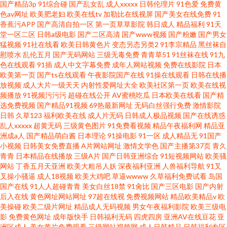
国产精品3p
91综合碰
国产乱女乱
成人xxxxx
日韩伦理片
91色爱
免费黄
色av网址
欧美肥老妇
欧美在线tv
加勒比在线视屏
国产美女在线免费
91
欧美日韩国产 久草2348 亚洲愉拍自拍另类图 黑丝黄色片 亚洲另类图片69 国
香蕉污APP
国产高清自拍一区
第一页草草影院
韩日成人
精品福利
91天
堂一区二区
日韩a级电影
国产二区高清
国产www视频
国产粉嫩
国产男女
产一级强片在 星空影院网 黄草莓视频在线观看 一本之道中文 黄瑟网站免费
猛视频
91社在线看
欧美日韩黄色片
变态另态另类2
91李宗精品
黑丝袜自
慰喷水
乱伦五月
国产无码网站
三级无毒免费
青青草51
91丝袜在线
91九
色在线观看
91插
成人中文字幕免费
成年人网站视频
免费在线影院
日本
亚洲色图动漫 国产综合另类在线观看 91n视频在线 免费观看国产强伦姧 中文
欧美第一页
国产ts在线观看
午夜影院国产在线
91操在线观看
日韩在线播
放视频
成人大片一级天天
内射性爱网址大全
欧美社区第一页
欧美在线视
字幕16p 免费日本污漫bm 中国杭州 可以在线看的在线网站 尤物在线观 精品
频播放
91视频污污污
超碰在线公开
AV蜜桃吃瓜
日本欧美在线看
国产精
选免费视频
国产精品91视频
69热最新网址
无码白丝强行免费
激情影院
日韩
久草123
福利欧美在线
成人片无码
日韩成人极品视频
国产在线诱惑
视频一本二本 亚洲中文aⅴ中文字幕 九一叉叉叉免费看 一起看在线观看 加勒
乱人xxxxx
超黄无码
三级黄色图片
91免费看视频
精品午夜福利网
精品亚
洲成a人
国产精品萌白酱
日本理论
91操电影
91一区
成人精品无
91国产
比中文字幕在 亚洲日韩欧美黑白配 国产最新每日精 亚洲国产一 日韩成人高
小视频
日韩美女免费直播
A片网站网址
激情文学色
国产主播第37页
青久
青青
日本精品在线播放
三级A片
国产日韩亚洲综合
91短视频网站
欧美骚
网站
丁香五月天亚洲
欧美大粗吊人妖
深夜福利亚洲
人兽福利导航
91叉
清永久
叉操小骚逼
成人18视频
欧美大鸡吧
草逼wwww
久草福利免费试看
岛国
国产在线
91人人超碰青青
美女白丝18禁
91肏比
国产三区电影
国产内射
后入在线
黄色网址网站网址
97超在线视
免费视频网站
精品欧美精品v
欧
美操碰
欧美二级片网址
精品成人无码视频
男女午夜福利影院
欧美三级电
影
免费黄色网址
成年版快手
日韩福利无码
四虎四房
亚洲AV在线豆花
亚
洲区成人
美女黄片免费观看
三级网站视频网
成人日韩精品
日韩福利专区