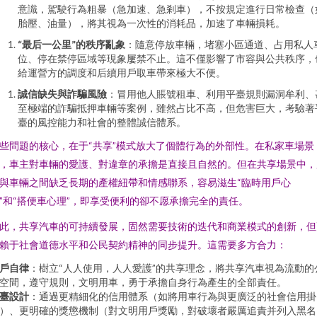
意識，駕駛行為粗暴（急加速、急剎車），不按規定進行日常檢查（
胎壓、油量），將其視為一次性的消耗品，加速了車輛損耗。
“最后一公里”的秩序亂象
：隨意停放車輛，堵塞小區通道、占用私人
位、停在禁停區域等現象屢禁不止。這不僅影響了市容與公共秩序，
給運營方的調度和后續用戶取車帶來極大不便。
誠信缺失與詐騙風險
：冒用他人賬號租車、利用平臺規則漏洞牟利、
至極端的詐騙抵押車輛等案例，雖然占比不高，但危害巨大，考驗著
臺的風控能力和社會的整體誠信體系。
些問題的核心，在于“共享”模式放大了個體行為的外部性。在私家車場景
，車主對車輛的愛護、對違章的承擔是直接且自然的。但在共享場景中，
與車輛之間缺乏長期的產權紐帶和情感聯系，容易滋生“臨時用戶心
”和“搭便車心理”，即享受便利的卻不愿承擔完全的責任。
此，共享汽車的可持續發展，固然需要技術的迭代和商業模式的創新，但
賴于社會道德水平和公民契約精神的同步提升。這需要多方合力：
戶自律
：樹立“人人使用，人人愛護”的共享理念，將共享汽車視為流動的
空間，遵守規則，文明用車，勇于承擔自身行為產生的全部責任。
臺設計
：通過更精細化的信用體系（如將用車行為與更廣泛的社會信用掛
）、更明確的獎懲機制（對文明用戶獎勵，對破壞者嚴厲追責并列入黑名