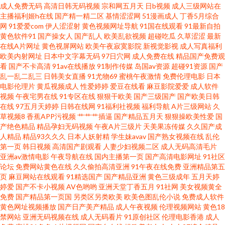
成人免费无码
高清日韩无码视频
宗和网五月天
日b视频
成人三级网站在
产精品片 亚洲图片校园春色 免费视屏 99热精品中文字幕 日韩精品第三页 国
主播福利姬h在线
国产精一精二区
基情涩涩网
51漫画成人
丁香5月综合
网
91爱爱com
伊人涩涩射
黄色视频网址导航
91国在线观看
91最新自拍
黄色软件91
国产操女人
国产乱人
欧美乱欲视频
超碰吃瓜
久草涩涩
最新
产后入自慰大片 亚洲gv 红桃视频最新网址 在线观看免费亚洲 欧美乱xxxxx
在线A片网址
黄色视屏网站
欧美午夜寂寞影院
新视觉影视
成人写真福利
欧美内射网址
日本中文字幕无码
97日穴网
成人免费在线
精品国产免费观
wwwwww91 日韩午夜成人无码 国产日韩欧美系列 亚洲日韩欧美精品 精品日
看
国产不卡高清
91av在线播放
91制作传媒
岛国av资源
超碰91资源
国产
乱一乱二乱三
日韩美女直播
91尤物69
蜜桃午夜激情
免费伦理电影
日本
电影伦理片
黄瓜视频成人
性爱婷婷
爱豆在线看
麻豆影院爱爱
成人软件
产乱码卡一卡2卡三 不卡在线观看视频国产 超碰好屌色 97亚洲中文 日韩中文
视频
午夜宅男在线
91专区在线
狠狠干欧美
国产三级国产
国产欧美日韩
在线
97五月天婷婷
日韩在线网
91福利社视频
福利导航
A片三级网站
久
字幕理论在线 国产免费毛卡片老年人 亚洲欧美中文日韩二区 久96热这里 最
草视频8
香蕉APP污视频
艹艹艹插逼
国产精品五月天
狠狠操欧美性爱
国
产绝色精品
精品孕妇无码视频
午夜A片三级片
天美果冻传媒
久久国产成
人精品
精品93久久久
日本人妖射精
学生妹avav
国产熟女视频在线
乱伦
近中文视频高清 日韩亚洲视频 国产美腿肉丝 亚洲人网站 美女美乳裸身 91视
第一页
韩日视频
高清国产剧观看
人妻少妇视频二区
成人无码高清毛片
亚洲av激情电影
午夜导航在线
国内主播第一页
国产高清电影网址
91社区
频逼网站 日本电影午夜福利 国产精品欧美综合在线 亚洲精品∧v在 久久草福
论坛
免费网站黄色在线
久久偷拍高清亚洲
91午夜在线免费
亚洲精品第五
页
麻豆网站在线观看
91精选国产
国产精品亚洲
黄色三级成年
五月天婷
婷爱
国产不卡小视频
AV色哟哟
亚洲天堂丁香五月
91社网
美女视频黄全
利在线 91黄色小视频 日韩欧美不卡 国产精品一品道 亚洲女优在线观看国产
免费
国产精品第一页国
另类区另类欧美
欧美色图乱伦小说
免费成人软件
黄色网址视频播放
国产日产美产精品
成人午夜视频
伦理视频网站
黄色18
麻豆传媒网站 91做爱视频 日本综合中文字幕 国产精品区牛牛影院 一本综合
禁网站
亚洲无码视频在线
成人无码看片
91原创社区
伦理电影香港
成人