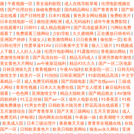
频
|
午夜视频一区
|
美女福利影院
|
成人在线导航草莓
|
伦理电影视频在
线
|
国产伦理自拍
|
操碰免费电影
|
国内精品网站
|
国产青青青草
|
国产探
花在线看
|
国产日韩性爱
|
日本91视频
|
黄色美女网站视频
|
免费欧美片
|
日本在线电影一区
|
偷拍亚洲欧洲
|
成人无码福利
|
成年午夜免费影院
|
在线观看91
|
日韩91
|
成人精品视频99
|
国产高清盗摄系列
|
污网站免费
观看了
|
免费观看三级网站
|
少妇导航
|
久久蜜桃网
|
正在播放日韩有码
|
亚洲国产婷婷
|
天操女人
|
欧美激情网站
|
日日夜夜爽
|
偷拍第一页
|
欧美
日韩伦理片
|
性爱草逼91AV
|
日日夜夜中文字幕
|
狼人三级片
|
91视频成
人下载
|
人人奸人人操
|
伦理片电影网站
|
91露脸对白
|
香蕉操比网站
|
另
类激情先锋影音
|
国产高清自拍一区
|
精品无码成人
|
亚洲另类都市激情
|
美女黄色大片网站
|
av午夜探花福利
|
精品93久久久
|
国产一区二区电影
|
日韩亚洲第九页
|
青青视频91
|
午夜AV福利
|
欧美影院一区二
|
日韩无码
激情文学
|
欧美片一区
|
91拍拍
|
日韩亚洲国产
|
91影院精品高清
|
中文字
幕精品一区
|
成人免费无码视频
|
国产四级电影
|
国产在线porn
|
三级成
人网站
|
青草性视频
|
日本久久免费在线
|
国产女人喷浆
|
麻豆福利在线
观看
|
一色色网
|
亚洲激情文学
|
精品大陆欧美
|
国产精品熟女
|
AV激情
四射婷婷
|
91玉足丝袜
|
国产aⅴ一区
|
成年人电影在线
|
91香蕉亚
|
91视
频免费播放
|
91男女作爱
|
日韩欧美大陆另类
|
野花高清在线观看
|
丁香
五月激情综合
|
国产青青草草
|
国产天美三级网站
|
五月天资源站
|
成人
免费无码
|
伊甸湖2
|
国内网友自拍视频
|
午夜操一操
|
欧美潮喷十大潮喷
|
欧美成人院
|
日本三级论理片
|
夜夜撸天天操
|
青青草在视频在线
|
在线
国产一区
|
日韩欧美黄色片
|
欧美日韩欧美网站
|
狼友av永久网站
|
亚洲