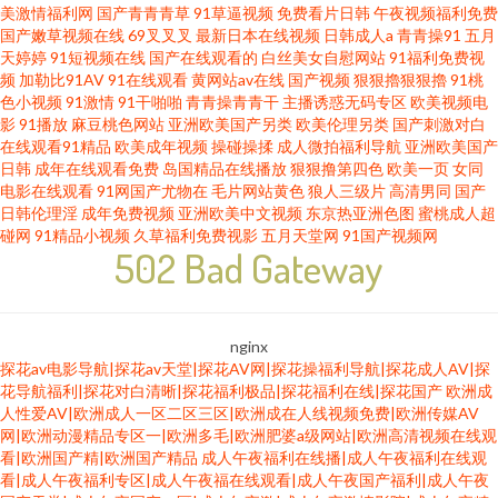
美激情福利网
国产青青青草
91草逼视频
免费看片日韩
午夜视频福利免费
国产嫩草视频在线
69叉叉叉
最新日本在线视频
日韩成人a
青青操91
五月
天婷婷
91短视频在线
国产在线观看的
白丝美女自慰网站
91福利免费视
频
加勒比91AV
91在线观看
黄网站av在线
国产视频
狠狠擼狠狠擼
91桃
色小视频
91激情
91干啪啪
青青操青青干
主播诱惑无码专区
欧美视频电
影
91播放
麻豆桃色网站
亚洲欧美国产另类
欧美伦理另类
国产刺激对白
在线观看91精品
欧美成年视频
操碰操揉
成人微拍福利导航
亚洲欧美国产
日韩
成年在线观看免费
岛国精品在线播放
狠狠撸第四色
欧美一页
女同
电影在线观看
91网国产尤物在
毛片网站黄色
狼人三级片
高清男同
国产
日韩伦理淫
成年免费视频
亚洲欧美中文视频
东京热亚洲色图
蜜桃成人超
碰网
91精品小视频
久草福利免费视影
五月天堂网
91国产视频网
502 Bad Gateway
nginx
探花av电影导航|探花av天堂|探花AV网|探花操福利导航|探花成人AV|探
花导航福利|探花对白清晰|探花福利极品|探花福利在线|探花国产
欧洲成
人性爱AV|欧洲成人一区二区三区|欧洲成在人线视频免费|欧洲传媒AV
网|欧洲动漫精品专区一|欧洲多毛|欧洲肥婆a级网站|欧洲高清视频在线观
看|欧洲国产精|欧洲国产精品
成人午夜福利在线播|成人午夜福利在线观
看|成人午夜福利专区|成人午夜福在线观看|成人午夜国产福利|成人午夜