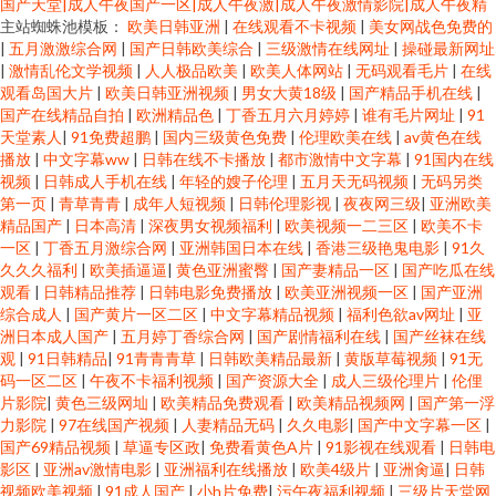
国产天堂|成人午夜国产一区|成人午夜激|成人午夜激情影院|成人午夜精
主站蜘蛛池模板：
欧美日韩亚洲
|
在线观看不卡视频
|
美女网战色免费的
|
五月激激综合网
|
国产日韩欧美综合
|
三级激情在线网址
|
操碰最新网址
|
激情乱伦文学视频
|
人人极品欧美
|
欧美人体网站
|
无码观看毛片
|
在线
观看岛国大片
|
欧美日韩亚洲视频
|
男女大黄18级
|
国产精品手机在线
|
国产在线精品自拍
|
欧洲精品色
|
丁香五月六月婷婷
|
谁有毛片网址
|
91
天堂素人
|
91免费超鹏
|
国内三级黄色免费
|
伦理欧美在线
|
av黄色在线
播放
|
中文字幕ww
|
日韩在线不卡播放
|
都市激情中文字幕
|
91国内在线
视频
|
日韩成人手机在线
|
年轻的嫂子伦理
|
五月天无码视频
|
无码另类
第一页
|
青草青青
|
成年人短视频
|
日韩伦理影视
|
夜夜网三级
|
亚洲欧美
精品国产
|
日本高清
|
深夜男女视频福利
|
欧美视频一二三区
|
欧美不卡
一区
|
丁香五月激综合网
|
亚洲韩国日本在线
|
香港三级艳鬼电影
|
91久
久久久福利
|
欧美插逼逼
|
黄色亚洲蜜臀
|
国产妻精品一区
|
国产吃瓜在线
观看
|
日韩精品推荐
|
日韩电影免费播放
|
欧美亚洲视频一区
|
国产亚洲
综合成人
|
国产黄片一区二区
|
中文字幕精品视频
|
福利色欲av网址
|
亚
洲日本成人国产
|
五月婷丁香综合网
|
国产剧情福利在线
|
国产丝袜在线
观
|
91日韩精品
|
91青青青草
|
日韩欧美精品最新
|
黄版草莓视频
|
91无
码一区二区
|
午夜不卡福利视频
|
国产资源大全
|
成人三级伦理片
|
伦俚
片影院
|
黄色三级网圸
|
欧美精品免费观看
|
欧美精品视频网
|
国产第一浮
力影院
|
97在线国产视频
|
人妻精品无码
|
久久电影
|
国产中文字幕一区
|
国产69精品视频
|
草逼专区政
|
免费看黄色A片
|
91影视在线观看
|
日韩电
影区
|
亚洲av激情电影
|
亚洲福利在线播放
|
欧美4级片
|
亚洲肏逼
|
日韩
视频欧美视频
|
91成人国产
|
小h片免费
|
污午夜福利视频
|
三级片天堂网