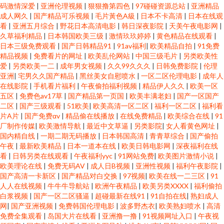
码激情深爱
|
亚洲伦理视频
|
狠狠撸第四色
|
97碰碰资源总站
|
亚洲精品
成人网久
|
国产精品可乐视频
|
毛片黃色A級
|
日本不卡高清
|
日本在线观
看
|
亚洲五月综合
|
野花日本高清电影
|
韩日深夜影院
|
天美午夜电影网
|
久草福利精品
|
日本韩国欧美三级
|
激情玖玖婷婷
|
黄色精品在线观看
|
日本三级免费观看
|
国产日韩精品91
|
91av福利
|
欧美精品自拍
|
91免费
精品视频
|
免费看片的网址
|
欧美乱伦网站
|
中国三级毛片
|
另类欧美性
爱
|
另类欧美一二
|
成年男女视频
|
久久99久久久
|
日韩免费影院
|
伦理
亚洲
|
宅男久久国产精品
|
黑丝美女自慰喷水
|
一区二区伦理电影
|
成年人
在线影院
|
手机看片福利
|
午夜偷拍福利视频
|
精品伊人久久
|
欧美一区
五区
|
免费色av17草
|
国产精品第一页国
|
欧美丰满老妇
|
国产一区国产
二区
|
国产三级观看
|
51欧美
|
欧美高清一区二区
|
福利一区二区
|
福利看
片A片
|
国产免费αv
|
精品偷在线播放
|
在线免费精品
|
欧美综合在线
|
91
厂制作传媒
|
欧美激情导航
|
最近中文草逼
|
另类影院
|
女人看黄色网址
|
国内精自线
|
一期二期无码播放
|
日本韩国高清
|
青青草综合
|
国产偷拍
午夜
|
最新欧美精品
|
日本一道本在线
|
欧美日韩电影网
|
深夜福利在线
看
|
日韩另类在线观看
|
午夜福利yyc
|
91网站免费
|
欧美图片激情小说
|
欧美理论在线
|
免费无码AV
|
成人日B视频
|
亚洲性视频
|
福利午夜影院
|
国产高清一卡新区
|
国产精品对白交换
|
97视频
|
欧美在线一二三区
|
91
人人在线视频
|
牛牛牛导航站
|
欧洲午夜精品
|
欧美另类XXXX
|
福利偷拍
白浆视频
|
国产一区二区骚逼
|
超碰最新在线91
|
91自拍在线
|
熟妇成人
网
|
国产亚洲视频
|
免费韩国伦理电影
|
波多野杰衣
|
欧美熟妇喷水
|
高清
免费全集观看
|
岛国大片在线看
|
亚洲撸一撸
|
91视频网址入口
|
午夜视