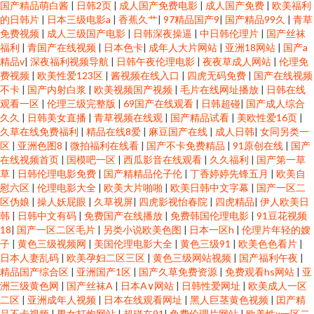
国产精品萌白酱
|
日韩2页
|
成人国产免费电影
|
成人国产免费
|
欧美福利
的日韩片
|
日本三级电影a
|
香蕉久艹
|
97精品国产9
|
国产精品99久
|
青草
免费视频
|
成人三级国产电影
|
日韩深夜操逼
|
中日韩伦理片
|
国产丝袜
福利
|
青国产在线视频
|
日本色卡
|
成年人大片网站
|
亚洲18网站
|
国产a
精品v
|
深夜福利视频导航
|
日韩午夜伦理电影
|
夜夜草成人网站
|
伦理免
费视频
|
欧美性爱123区
|
酱视频在线入口
|
四虎无码免费
|
国产在线视频
不卡
|
国产内射白浆
|
欧美视频国产视频
|
毛片在线网址播放
|
日韩在线
观看一区
|
伦理三级完整版
|
69国产在线观看
|
日韩超碰
|
国产成人综合
久久
|
日韩美女直播
|
青草视频在线观
|
国产精品试看
|
美欧性爱16页
|
久草在线免费福利
|
精品在线8爱
|
麻豆国产在线
|
成人日韩
|
女同另类一
区
|
亚洲色图8
|
微拍福利在线看
|
国产不卡免费精品
|
91原创在线
|
国产
在线视频首页
|
国模吧一区
|
西瓜影音在线观看
|
久久福利
|
国产第一草
草
|
日韩伦理电影免费
|
国产精精品伦子伦
|
丁香婷婷先锋五月
|
欧美自
慰六区
|
伦理电影大全
|
欧美大片啪啪
|
欧美日韩中文字幕
|
国产一区二
区伪娘
|
操人妖屁眼
|
久草视屏
|
四虎影视怡春院
|
四虎精品
|
伊人欧美日
韩
|
日韩中文有码
|
免费国产在线播放
|
免费韩国伦理电影
|
91豆花视频
18
|
国产一区二区毛片
|
另类小说欧美色图
|
日本一区h
|
伦理片年轻的嫂
子
|
黄色三级视频网
|
美国伦理电影大全
|
黄色三级91
|
欧美色色看片
|
日本人妻乱码
|
欧美孕妇二区三区
|
黄色三级网站视频
|
国产福利午夜
|
精品国产综合区
|
亚洲国产1区
|
国产久草免费资源
|
免费观看hs网站
|
亚
洲三级黄色网
|
国产丝袜A
|
日本A∨网站
|
日韩性爱网址
|
欧美成人一区
二区
|
亚洲成年人视频
|
日本在线观看网址
|
黑人巨茎黄色视频
|
囯产精
品不卡视频
|
男女打炮网站
|
超碰在91
|
免费伦理片网站
|
欧美性x一区二