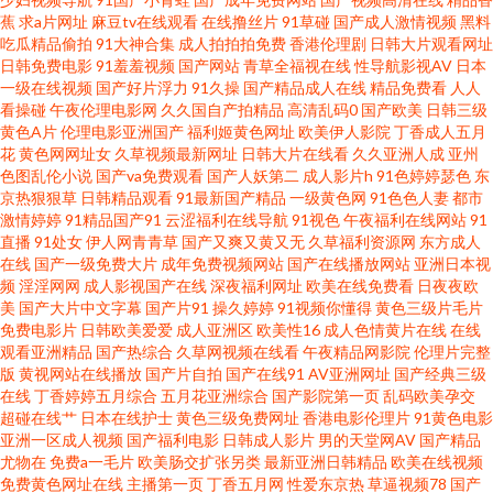
蕉
求a片网址
麻豆tv在线观看
在线撸丝片
91草碰
国产成人激情视频
黑料
国产精品男女猛烈 香蕉尹人综合在线观看 精品国产自在现线看 又大又粗国产
吃瓜精品偷拍
91大神合集
成人拍拍拍免费
香港伦理剧
日韩大片观看网址
日韩免费电影
91羞羞视频
国产网站
青草全福视在线
性导航影视AV
日本
视频 免费ā片在线观看 99精品视频九九精品 日本www免费 电影天堂bt迅雷下
一级在线视频
国产好片浮力
91久操
国产精品成人在线
精品免费看
人人
看操碰
午夜伦理电影网
久久国自产拍精品
高清乱码0
国产欧美
日韩三级
黄色A片
伦理电影亚洲国产
福利姬黄色网址
欧美伊人影院
丁香成人五月
载 天堂在线v 国产在线不卡视频免费 亚洲制服欧美在线 久草资源色 在线御姐
花
黄色网网址女
久草视频最新网址
日韩大片在线看
久久亚洲人成
亚州
色图乱伦小说
国产va免费观看
国产人妖第二
成人影片h
91色婷婷瑟色
东
久久探花国产 美女深夜福利91 91密桃视频 欧美日韩视 91精品视频蓝莓 日本
京热狠狠草
日韩精品观看
91最新国产精品
一级黄色网
91色色人妻
都市
激情婷婷
91精品国产91
云涩福利在线导航
91视色
午夜福利在线网站
91
直播
91处女
伊人网青青草
国产又爽又黄又无
久草福利资源网
东方成人
一区二区三区在线网 国产福利导航在线 专业私人家庭影院 欧美性爱先锋 av
在线
国产一级免费大片
成年免费视频网站
国产在线播放网站
亚洲日本视
频
淫淫网网
成人影视国产在线
深夜福利网址
欧美在线免费看
日夜夜欧
小电影导航 日韩蜜臀91 国产熟女性爱网站 在线观看夫妻 欧美性爱综合日韩
美
国产大片中文字幕
国产片91
操久婷婷
91视频你懂得
黄色三级片毛片
免费电影片
日韩欧美爱爱
成人亚洲区
欧美性16
成人色情黄片在线
在线
观看亚洲精品
国产热综合
久草网视频在线看
午夜精品网影院
伦理片完整
在线一区 白洁小晶 色狼人干 国产精品天天干 亚洲国产专区 精品国产乱子伦
版
黄视网站在线播放
国产片自拍
国产在线91
AV亚洲网址
国产经典三级
在线
丁香婷婷五月综合
五月花亚洲综合
国产影院第一页
乱码欧美孕交
影音先锋资源 欧美A片网址 99精品在线免费观看 日韩大无码视频一区 国产精
超碰在线艹
日本在线护士
黄色三级免费网址
香港电影伦理片
91黄色电影
亚洲一区成人视频
国产福利电影
日韩成人影片
男的天堂网AV
国产精品
尤物在
免费a一毛片
欧美肠交扩张另类
最新亚洲日韩精品
欧美在线视频
品亚洲资源 亚洲欧美另类精品二区 精品国产日韩亚 国产免一二在线观看 国
免费黄色网址在线
主播第一页
丁香五月网
性爱东京热
草逼视频78
国产