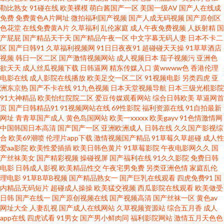
勒比熟女
91碰在线
欧美裸模
萌白酱国产一区
美国一级AV
国产人在线成
夜福利在线视频性色 后入 亚洲资源网站 蜜臀国产在线视频 2019最新电影在
免费
免费黄色A片网址
微拍福利国产视频
国产人成无码视频
国产原创区
色花堂
在线免费黄A片
久草福利
乱伦家庭
成人午夜免费视频
人妖射精
国
线 日韩影院 精品三级中文在线观看 91大神探花在线 欧美一区另类 97人妻网
产屁屁
国产精品天干天
国产精品午夜一区
中文字幕无码人妻
日本不卡二
区
国产日韩91
久草福利视频网
91日日夜夜91
超碰碰天天操
91草草酒店
视频
韩日一区二区
国产激情视频网站
成人视频日本
茄子视频污
亚洲色
欧美亚洲一区二区三区 爱豆传媒麻豆映像传媒官网 日韩A片性爱网站 大香蕉
欲天天
成人丝瓜视频下载
日韩逼网
精东传媒入口
黄wwww色
香港伦理
电影在线
成人影院在线播放
欧美足交一区二区
91视频电影
另类四虎
亚
6线 深夜福利天堂 国产福利永久在线视 午夜福利国产精品免费 国产欧美
洲东京热
国产不卡在线
91九色视频
日本天堂视频导航
日本三级光棍影院
91大神精品
欧美怡红院院二区
爱豆传媒观看网站
综合日韩欧美
草逼网首
页
国产日韩精品91
91视频网站在线
69性影院
福利资源在线
91自拍最新
GARY 尤物精品视频 少妇影院 人人超色 九一看片入口 国产大片黄在线看免费
网址
青青草国产成人
黄色岛国网站
欧美一xxxxx
欧美gayv
91色情激情网
中国韩国日本高清
国产国产一区
亚洲欧洲成人
日韩在线
久久国产影视综
97午夜理论片影院在 亚洲丝袜另类校园 亚洲视频中文字幕在线 特级xxxxx欧
合
欧美69潮喷
伦理片app下载
激情视频国产精品
91草莓久草超碰
成人性
爱aa影院
欧美性爱插插
欧美日韩色黄片
91草莓影院
午夜电影网久久
国
产丝袜美女
国产精彩视频
操碰视屏
国产福利在线
91久久影院
免费日韩
欧美操逼熟妇 国内视频在线观看播放 潮音tv 综合色色丁香五月 无限国产 欧
电影
日韩成人影视
欧美精品性交
午夜宅男免费
另类亚洲色情
家庭乱伦
理电影
91草B草B视频
国产精品熟女一
国产巨乳在线观看
四虎免费91
国
美一区二区日韩一 国拍平台数字化拍卖 操婷婷网站 影音先锋成人电影 婷婷
内精品无码短片
超碰成人操操
欧美猛交视频
西瓜影院在线观看
欧美做受
日韩
国产在线一
国产原创视频在线
国产视频高清
国产丝袜一区
黄色av
网址大全
人妻乱视
国产成人在线网站
久草视频资源站
综合五月香
成人
国产 狼人香蕉香蕉在线28 中文中文 另类丝袜美腿 综合激情一区精品 欧美另
app在线
四虎试看
91男女
国产男小鲜肉同
福利影院网站
激情五月天色色