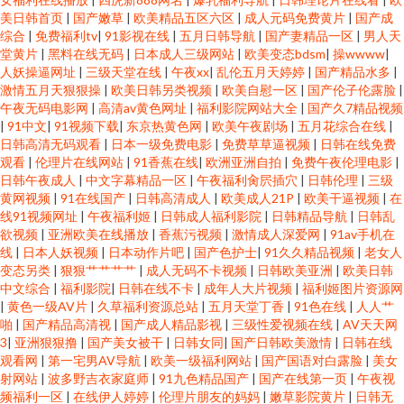
美日韩首页
|
国产嫩草
|
欧美精品五区六区
|
成人元码免费黄片
|
国产成
综合
|
免费福利tv
|
91影视在线
|
五月日韩导航
|
国产妻精品一区
|
男人天
堂黄片
|
黑料在线无码
|
日本成人三级网站
|
欧美变态bdsm
|
操wwww
|
人妖操逼网址
|
三级天堂在线
|
午夜xx
|
乱伦五月天婷婷
|
国产精品水多
|
激情五月天狠狠操
|
欧美日韩另类视频
|
欧美自慰一区
|
国产伦子伦露脸
|
午夜无码电影网
|
高清av黄色网址
|
福利影院网站大全
|
国产久7精品视频
|
91中文
|
91视频下载
|
东京热黄色网
|
欧美午夜剧场
|
五月花综合在线
|
日韩高清无码观看
|
日本一级免费电影
|
免费草草逼视频
|
日韩在线免费
观看
|
伦理片在线网站
|
91香蕉在线
|
欧洲亚洲自拍
|
免费午夜伦理电影
|
日韩午夜成人
|
中文字幕精品一区
|
午夜福利肏屄插穴
|
日韩伦理
|
三级
黄网视频
|
91在线国产
|
日韩高清成人
|
欧美成人21P
|
欧美干逼视频
|
在
线91视频网址
|
午夜福利姬
|
日韩成人福利影院
|
日韩精品导航
|
日韩乱
欲视频
|
亚洲欧美在线播放
|
香蕉污视频
|
激情成人深爱网
|
91av手机在
线
|
日本人妖视频
|
日本动作片吧
|
国产色护士
|
91久久精品视频
|
老女人
变态另类
|
狠狠艹艹艹艹
|
成人无码不卡视频
|
日韩欧美亚洲
|
欧美日韩
中文综合
|
福利影院
|
日韩在线不卡
|
成年人大片视频
|
福利姬图片资源网
|
黄色一级AV片
|
久草福利资源总站
|
五月天堂丁香
|
91色在线
|
人人艹
啪
|
国产精品高清视
|
国产成人精品影视
|
三级性爱视频在线
|
AV天天网
3
|
亚洲狠狠撸
|
国产美女被干
|
日韩女同
|
国产日韩欧美激情
|
日韩在线
观看网
|
第一宅男AV导航
|
欧美一级福利网站
|
国产国语对白露脸
|
美女
射网站
|
波多野吉衣家庭师
|
91九色精品国产
|
国产在线第一页
|
午夜视
频福利一区
|
在线伊人婷婷
|
伦理片朋友的妈妈
|
嫩草影院黄片
|
日韩无