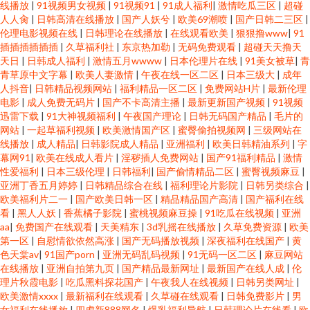
线播放
|
91视频男女视频
|
91视频91
|
91成人福利
|
激情吃瓜三区
|
超碰
人人肏
|
日韩高清在线播放
|
国产人妖兮
|
欧美69潮喷
|
国产日韩二三区
|
伦理电影视频在线
|
日韩理论在线播放
|
在线观看欧美
|
狠狠撸www
|
91
插插插插插插
|
久草福利社
|
东京热加勒
|
无码免费观看
|
超碰天天撸天
天日
|
日韩成人福利
|
激情五月wwww
|
日本伦理片在线
|
91美女被草
|
青
青草原中文字幕
|
欧美人妻激情
|
午夜在线一区二区
|
日本三级大
|
成年
人抖音
|
日韩精品视频网站
|
福利精品一区二区
|
免费网站H片
|
最新伦理
电影
|
成人免费无码片
|
国产不卡高清主播
|
最新更新国产视频
|
91视频
迅雷下载
|
91大神视频福利
|
午夜国产理论
|
日韩无码国产精品
|
毛片的
网站
|
一起草福利视频
|
欧美激情国产区
|
蜜臀偷拍视频网
|
三级网站在
线播放
|
成人精品
|
日韩影院成人精品
|
亚洲福利
|
欧美日韩精油系列
|
字
幕网91
|
欧美在线成人看片
|
淫秽插人免费网站
|
国产91福利精品
|
激情
性爱福利
|
日本三级伦理
|
日韩福利
|
国产偷情精品二区
|
蜜臀视频麻豆
|
亚洲丁香五月婷婷
|
日韩精品综合在线
|
福利理论片影院
|
日韩另类综合
|
欧美福利片二一
|
国产欧美日韩一区
|
精品精品国产高清
|
国产福利在线
看
|
黑人人妖
|
香蕉橘子影院
|
蜜桃视频麻豆操
|
91吃瓜在线视频
|
亚洲
aa
|
免费国产在线观看
|
天美精东
|
3d乳摇在线播放
|
久草免费资源
|
欧美
第一区
|
自慰情欲依然高涨
|
国产无码播放视频
|
深夜福利在线国产
|
黄
色天棠av
|
91国产porn
|
亚洲无码乱码视频
|
91无码一区二区
|
麻豆网站
在线播放
|
亚洲自拍第九页
|
国产精品最新网址
|
最新国产在线人成
|
伦
理片秋霞电影
|
吃瓜黑料探花国产
|
午夜我人在线视频
|
日韩另类网址
|
欧美激情xxxx
|
最新福利在线观看
|
久草碰在线观看
|
日韩免费影片
|
男
女福利在线播放
|
四虎新888网名
|
爆乳福利导航
|
日韩理论片在线看
|
欧