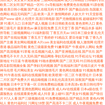
欧美二区女同
国产精品一区91
小x导航福利
免费黄色在线视频
91原创视
频
欧美日韩小视频
国产成人在线无码
91黑料不
国产极品自拍
岛国最大
色网站
精品无码国产二品
欧美一及片
激情网婷婷
人妖大片
91天堂影视
国产www
成年人伦理片
高清日韩电影
国产尤物视频在线
超碰福利97视
屏
91看片入口
日本国产成人视频
日本日韩欧美在线
黄色资料入口
黄色
网三级毛片
最新黄色av
麻豆影院免费
五月天堂丁香
国产精品水多
福利
所导航
三级视频网站J
51福利影院
丁香五月天av
18日本三级全黄
乱伦天
堂
国产在线短视频
丁香五月丁香婷婷
91精品又
爱豆传媒下载
丁香九月
国产主播
美女网站视频黄
A片com
美女福利在线观看
狼人激情网
伦理片
香港
极品福利导航
黄色三级最新免费
91嫩草国产
午夜成年人网站
免费
国产高清视频
91草莓
丝瓜视频污成人
国产亚洲视品在线
国产玖玖
国产
免费毛不卡片
久久无码
国产精品网络
孕妇无码在线
91手机论坛
91视频
新地址
91日逼
午夜啪视频
91啪水蜜桃网
国产二区无码
91日韩在线观看
西瓜影院视频全集
国产孕妇无码视频
国产在线福利
国产在线日皮片
午夜
神马伦理
毛片网站美女
AV福利激情毛片
黄色网在线播放
91视频免费在
线
91午夜在线
福利在线视频导航
欧美喷潮一区二区
午夜理论片
日本第
二片区
国产免费大片
精品呦视频
日本乱伦高清无码
深夜国产视频
91刺
激视频
日本中文字幕一区
日韩免费精品视频
日本高清v
欧美日韩伦理午
夜
91碰超免费
亚洲色图网站
精品欧美
成人AV在线观看
日本a级在线
干
露脸熟女
在线观看黄色网
成人抖音
爰上碰91
国产美女91视频
国产情侣
片
97人人看
国产三级视频在线
91免费视频精品
国产精品另类
黄色AV网
站人
黄色91福利社
污网址18禁
国产高清不卡二区
成人午夜视频免费
欧