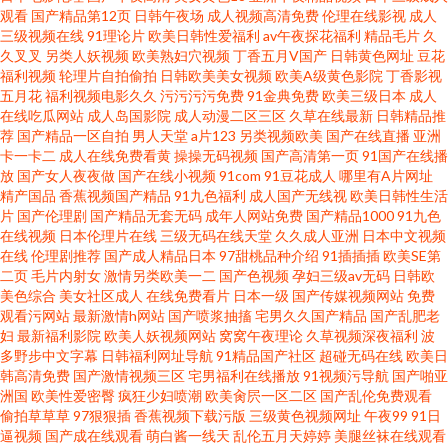
观看
国产精品第12页
日韩午夜场
成人视频高清免费
伦理在线影视
成人
91国视频在线 午夜三级大片 美女超碰人人 超碰日逼 国产精品一久 国产老师
三级视频在线
91理论片
欧美日韩性爱福利
av午夜探花福利
精品毛片
久
久叉叉
另类人妖视频
欧美熟妇穴视频
丁香五月V国产
日韩黄色网址
豆花
福利视频
轮理片自拍偷拍
日韩欧美美女视频
欧美A级黄色影院
丁香影视
丝袜在线看 国产免费人成在线视频 国产手机在线视频 国产又滑又嫩又白 国
五月花
福利视频电影久久
污污污污免费
91金典免费
欧美三级日本
成人
在线吃瓜网站
成人岛国影院
成人动漫二区三区
久草在线最新
日韩精品推
产97视频在线 电影天堂电影免费电影 国产99 超碰在线资源站 a级国产片 超
荐
国产精品一区自拍
男人天堂
a片123
另类视频欧美
国产在线直播
亚洲
卡一卡二
成人在线免费看黄
操操无码视频
国产高清第一页
91国产在线播
放
国产女人夜夜做
国产在线小视频
91com
91豆花成人
哪里有A片网址
碰92 2020tv 在线国产一区在线免费 有码在线观看中文字幕 亚洲欧美日韩在
精产国品
香蕉视频国产精品
91九色福利
成人国产无线视
欧美日韩性生活
片
国产伦理剧
国产精品无套无码
成年人网站免费
国产精品1000
91九色
线中文 神马午夜福利影院 日比视频 手机看片欧美福利 网友自拍激情欧美亚
在线视频
日本伦理片在线
三级无码在线天堂
久久成人亚洲
日本中文视频
在线
伦理剧推荐
国产成人精品日本
97甜桃品种介绍
91插插插
欧美SE第
二页
毛片内射女
激情另类欧美一二
国产色视频
孕妇三级av无码
日韩欧
洲 手机免费看黄在线 欧美性爱综合日韩在线一区 成人一区二区 午夜视频在
美色综合
美女社区成人
在线免费看片
日本一级
国产传媒视频网站
免费
观看污网站
最新激情h网站
国产喷浆抽搐
宅男久久国产精品
国产乱肥老
线观看网站 极品福利姬自慰 91操13 免费观看电视剧电影的网址 中文亚洲欧
妇
最新福利影院
欧美人妖视频网站
窝窝午夜理论
久草视频深夜福利
波
多野步中文字幕
日韩福利网址导航
91精品国产社区
超碰无码在线
欧美日
韩高清免费
国产激情视频三区
宅男福利在线播放
91视频污导航
国产啪亚
美乱码在线 欧美97色 91导航福利入口 欧美日韩在线第一页免 91精品国产麻
洲国
欧美性爱密臀
疯狂少妇喷潮
欧美肏屄一区二区
国产乱伦免费观看
偷拍草草草
97狠狠插
香蕉视频下载污版
三级黄色视频网址
午夜99
91日
男女啪祼交视 中文字幕亚洲高清在 免费成人A片色图 在线日本电影 在线一区
逼视频
国产成在线观看
萌白酱一线天
乱伦五月天婷婷
美腿丝袜在线观看